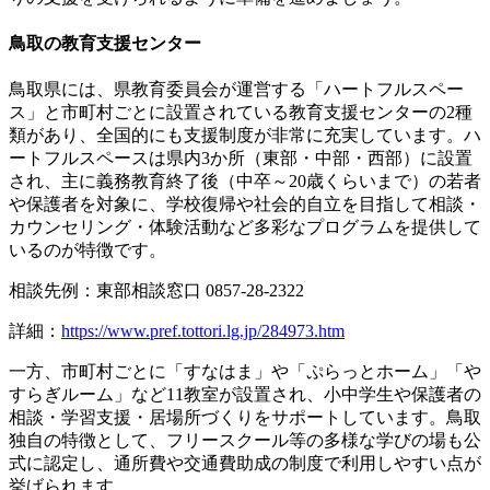
鳥取の教育支援センター
鳥取県には、県教育委員会が運営する「ハートフルスペー
ス」と市町村ごとに設置されている教育支援センターの2種
類があり、全国的にも支援制度が非常に充実しています。ハ
ートフルスペースは県内3か所（東部・中部・西部）に設置
され、主に義務教育終了後（中卒～20歳くらいまで）の若者
や保護者を対象に、学校復帰や社会的自立を目指して相談・
カウンセリング・体験活動など多彩なプログラムを提供して
いるのが特徴です。
相談先例：東部相談窓口 0857-28-2322
詳細：
https://www.pref.tottori.lg.jp/284973.htm
一方、市町村ごとに「すなはま」や「ぷらっとホーム」「や
すらぎルーム」など11教室が設置され、小中学生や保護者の
相談・学習支援・居場所づくりをサポートしています。鳥取
独自の特徴として、フリースクール等の多様な学びの場も公
式に認定し、通所費や交通費助成の制度で利用しやすい点が
挙げられます。