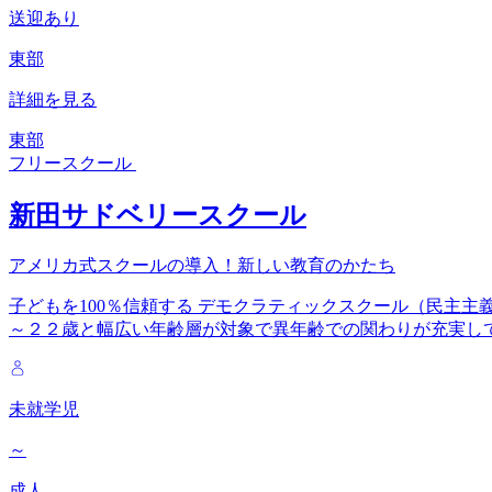
送迎あり
東部
詳細を見る
東部
フリースクール
新田サドベリースクール
アメリカ式スクールの導入！新しい教育のかたち
子どもを100％信頼する デモクラティックスクール（民主主
～２２歳と幅広い年齢層が対象で異年齢での関わりが充実し
未就学児
～
成人