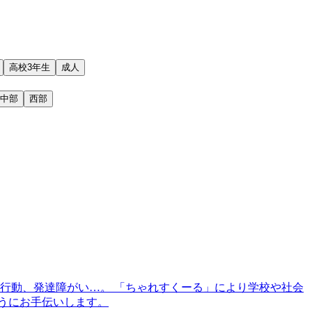
高校3年生
成人
中部
西部
行動、発達障がい…。 「ちゃれすくーる」により学校や社会
ようにお手伝いします。