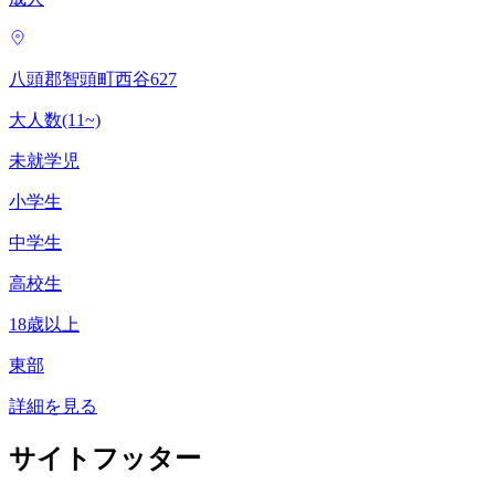
八頭郡智頭町西谷627
大人数(11~)
未就学児
小学生
中学生
高校生
18歳以上
東部
詳細を見る
サイトフッター