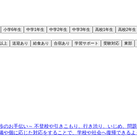
小学6年生
中学1年生
中学2年生
中学3年生
高校1年生
高校2年生
歳以上
送迎あり
給食あり
合宿あり
学習サポート
受験対応
東部
歩のお手伝い～ 不登校や引きこもり、行き渋り、いじめ、問題
整備や個に応じた対応をすることで、学校や社会へ復帰できる