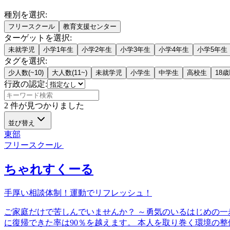
種別を選択
:
フリースクール
教育支援センター
ターゲットを選択
:
未就学児
小学1年生
小学2年生
小学3年生
小学4年生
小学5年生
タグを選択
:
少人数(~10)
大人数(11~)
未就学児
小学生
中学生
高校生
18
行政の認定:
2
件が見つかりました
並び替え
東部
フリースクール
ちゃれすくーる
手厚い相談体制！運動でリフレッシュ！
ご家庭だけで苦しんでいませんか？ ～勇気のいるはじめの一
に復帰できた率は90％を越えます。 本人を取り巻く環境の