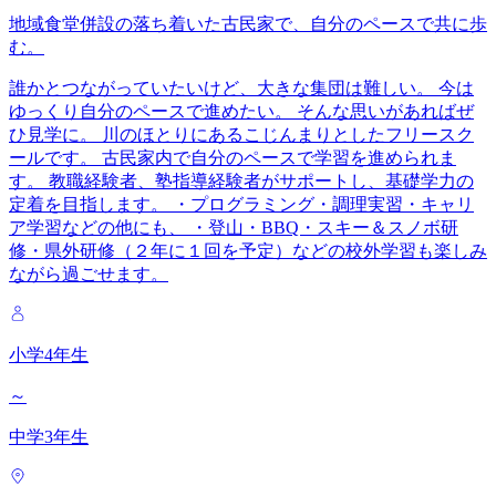
地域食堂併設の落ち着いた古民家で、自分のペースで共に歩
む。
誰かとつながっていたいけど、大きな集団は難しい。 今は
ゆっくり自分のペースで進めたい。 そんな思いがあればぜ
ひ見学に。 川のほとりにあるこじんまりとしたフリースク
ールです。 古民家内で自分のペースで学習を進められま
す。 教職経験者、塾指導経験者がサポートし、基礎学力の
定着を目指します。 ・プログラミング・調理実習・キャリ
ア学習などの他にも、 ・登山・BBQ・スキー＆スノボ研
修・県外研修（２年に１回を予定）などの校外学習も楽しみ
ながら過ごせます。
小学4年生
～
中学3年生