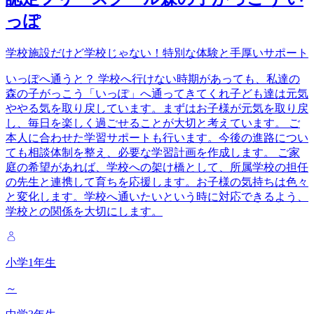
っぽ
学校施設だけど学校じゃない！特別な体験と手厚いサポート
いっぽへ通うと？ 学校へ行けない時期があっても、私達の
森の子がっこう「いっぽ」へ通ってきてくれ子ども達は元気
ややる気を取り戻しています。まずはお子様が元気を取り戻
し、毎日を楽しく過ごせることが大切と考えています。 ご
本人に合わせた学習サポートも行います。今後の進路につい
ても相談体制を整え、必要な学習計画を作成します。 ご家
庭の希望があれば、学校への架け橋として、所属学校の担任
の先生と連携して育ちを応援します。お子様の気持ちは色々
と変化します。学校へ通いたいという時に対応できるよう、
学校との関係を大切にします。
小学1年生
～