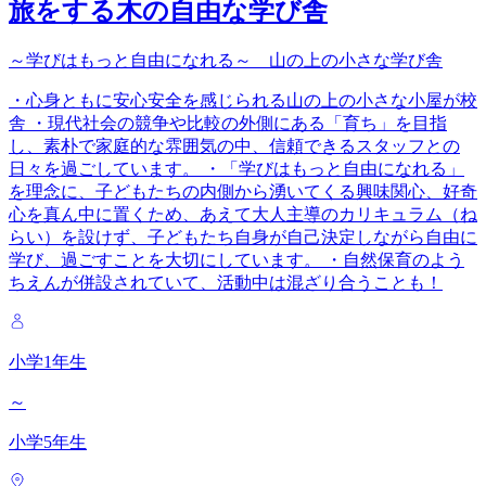
旅をする木の自由な学び舎
～学びはもっと自由になれる～ 山の上の小さな学び舎
・心身ともに安心安全を感じられる山の上の小さな小屋が校
舎 ・現代社会の競争や比較の外側にある「育ち」を目指
し、素朴で家庭的な雰囲気の中、信頼できるスタッフとの
日々を過ごしています。 ・「学びはもっと自由になれる」
を理念に、子どもたちの内側から湧いてくる興味関心、好奇
心を真ん中に置くため、あえて大人主導のカリキュラム（ね
らい）を設けず、子どもたち自身が自己決定しながら自由に
学び、過ごすことを大切にしています。 ・自然保育のよう
ちえんが併設されていて、活動中は混ざり合うことも！
小学1年生
～
小学5年生