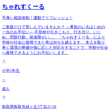
ちゃれすくーる
手厚い相談体制！運動でリフレッシュ！
ご家庭だけで苦しんでいませんか？ ～勇気のいるはじめの
一歩のお手伝い～ 不登校や引きこもり、行き渋り、いじ
め、問題行動、発達障がい…。 「ちゃれすくーる」により
学校や社会に復帰できた率は90％を越えます。 本人を取り
巻く環境の整備や個に応じた対応をすることで、学校や社会
へ復帰できるようにお手伝いします。
小学1年生
～
成人
鳥取県鳥取市緑ヶ丘3丁目21-59