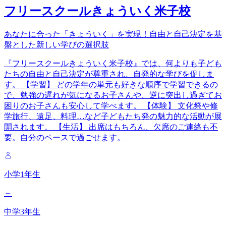
フリースクールきょういく米子校
あなたに合った「きょういく」を実現！自由と自己決定を基
盤とした新しい学びの選択肢
『フリースクールきょういく米子校』では、何よりも子ども
たちの自由と自己決定が尊重され、自発的な学びを促しま
す。 【学習】 どの学年の単元も好きな順序で学習できるの
で、勉強の遅れが気になるお子さんや、逆に突出し過ぎてお
困りのお子さんも安心して学べます。 【体験】 文化祭や修
学旅行、遠足、料理…など子どもたち発の魅力的な活動が展
開されます。 【生活】 出席はもちろん、欠席のご連絡も不
要。自分のペースで過ごせます。
小学1年生
～
中学3年生