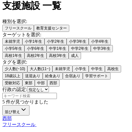
支援施設 一覧
種別を選択
:
フリースクール
教育支援センター
ターゲットを選択
:
未就学児
小学1年生
小学2年生
小学3年生
小学4年生
小学5年生
小学6年生
中学1年生
中学2年生
中学3年生
高校1年生
高校2年生
高校3年生
成人
タグを選択
:
少人数(~10)
大人数(11~)
未就学児
小学生
中学生
高校生
18歳以上
送迎あり
給食あり
合宿あり
学習サポート
受験対応
東部
中部
西部
行政の認定:
5
件が見つかりました
並び替え
西部
フリースクール